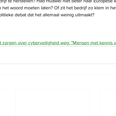
rijf te herstellen? Had Huawei niet beter haar Europese 
het woord moeten laten? Of zit het bedrijf zo klem in he
litieke debat dat het allemaal weinig uitmaakt?
 zorgen over cyberveiligheid weg: "Mensen met kennis v