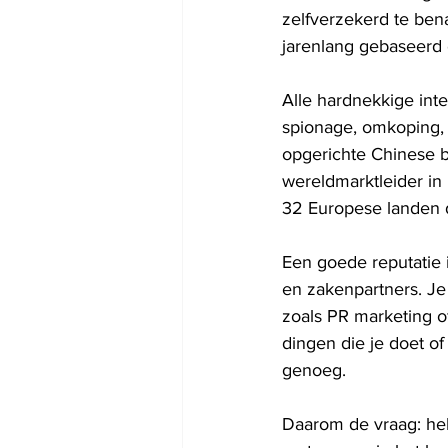
zelfverzekerd te ben
jarenlang gebaseerd
Alle hardnekkige inte
spionage, omkoping, a
opgerichte Chinese be
wereldmarktleider in
32 Europese landen d
Een goede 
reputatie
en zakenpartners. Je
zoals 
PR
marketing
 o
dingen die je doet o
genoeg. 
Daarom de vraag: hel