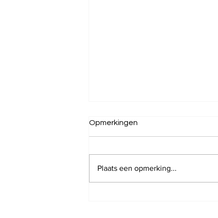
Opmerkingen
Plaats een opmerking...
De deurwaarder: van
boeman naar helper?