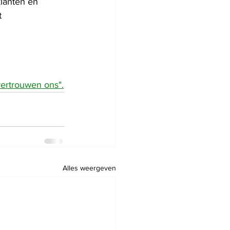
klanten en 
t 
ertrouwen ons".
Alles weergeven