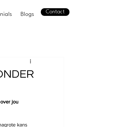
Contact
nials
Blogs
 ONDER
over jou 
nagrote kans 