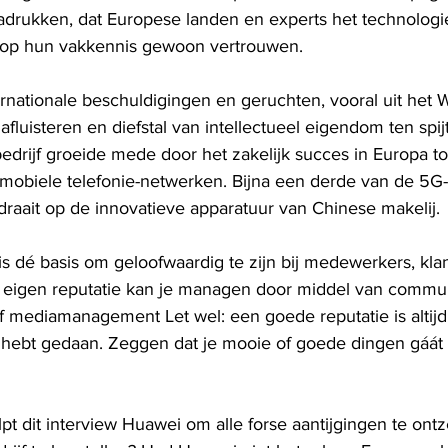
adrukken, dat Europese landen en experts het 
technologi
 op hun vakkennis gewoon vertrouwen. 
rnationale beschuldigingen en geruchten, vooral uit het 
fluisteren en diefstal van intellectueel eigendom ten spijt
drijf groeide mede door het zakelijk succes in Europa to
 mobiele telefonie-netwerken. Bijna een derde van de 5G
raait op de innovatieve apparatuur van 
Chinese
 makelij. 
 is dé basis om geloofwaardig te zijn bij medewerkers, kla
 eigen reputatie kan je managen door middel van commun
f 
mediamanagement
 Let wel: een goede reputatie is alti
f hebt gedaan. Zeggen dat je mooie of goede dingen gáát d
pt dit interview Huawei om alle forse aantijgingen te on