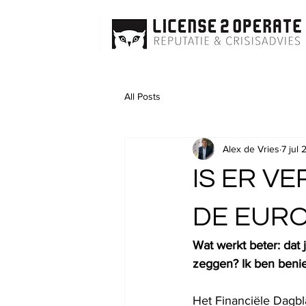
All Posts
Alex de Vries
7 jul
IS ER V
DE EURO
Wat werkt beter: dat j
zeggen? Ik ben benieu
Het Financiële Dagb