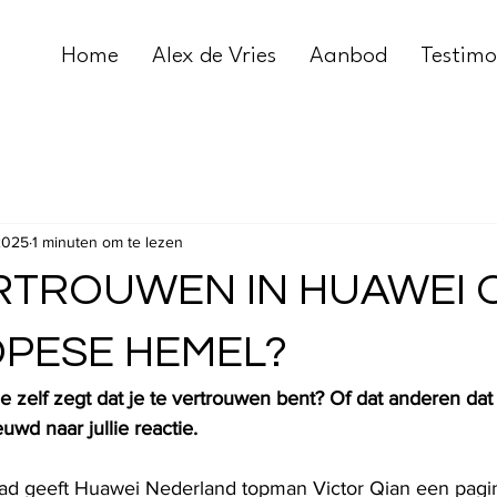
Home
Alex de Vries
Aanbod
Testimo
 2025
1 minuten om te lezen
ERTROUWEN IN HUAWEI
PESE HEMEL?
e zelf zegt dat je te 
vertrouwen
 bent? Of dat anderen dat 
wd naar jullie reactie. 
lad
 geeft 
Huawei
 Nederland topman Victor Qian een pagi