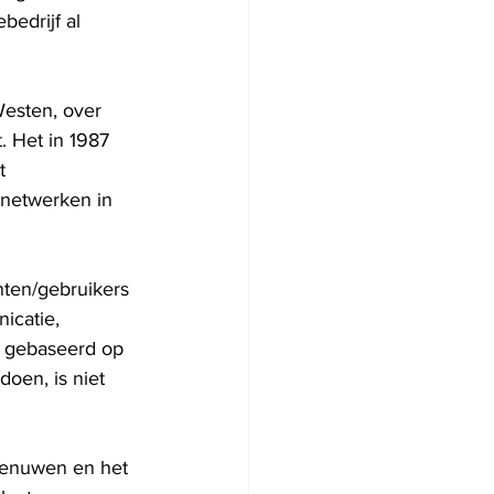
ebedrijf
 al 
Westen, over 
. Het in 1987 
t 
-netwerken in 
nten/gebruikers 
icatie, 
jd gebaseerd op 
oen, is niet 
tzenuwen en het 