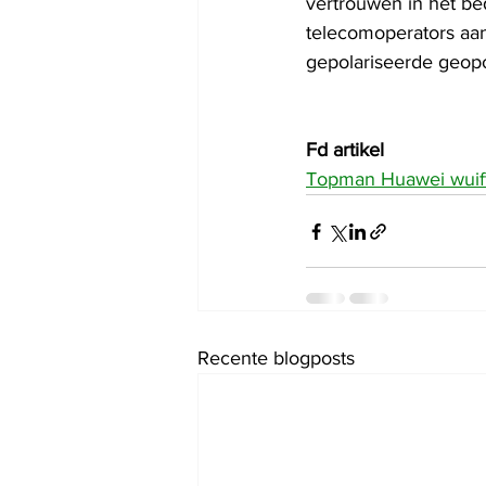
vertrouwen in het bed
telecomoperators aan 
gepolariseerde geopo
Fd artikel 
Topman Huawei wuift
Recente blogposts