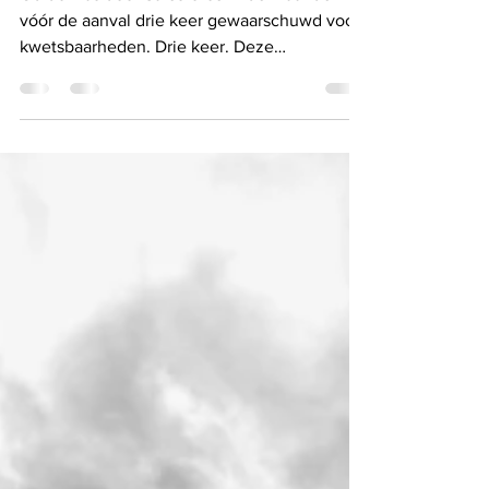
nul verantwoordelijkheid
Odido was door Salesforce in de maanden
vóór de aanval drie keer gewaarschuwd voor
kwetsbaarheden. Drie keer. Deze
waarschuwingen werden niet serieus
genomen. Odido merkte de hack zelf niet op.
De hackers meldden het zelf, vergezeld met
een losgeldeis van 1 miljoen euro. De reactie
van Odido? Stilte, vaagheid en vertraging.
Ruim 6,5 miljoen klanten en 700.000
bedrijven werden pas dagen later summier
geïnformeerd. Waaronder zelfs ministers en
beveiligde personen. Hiermee werd